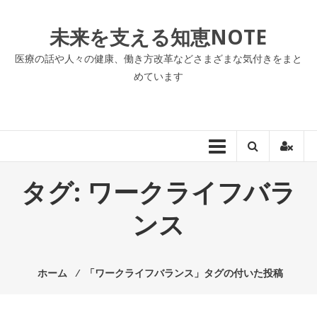
コ
ン
未来を支える知恵NOTE
テ
ン
医療の話や人々の健康、働き方改革などさまざまな気付きをまと
ツ
めています
へ
ス
キ
ッ
プ
タグ:
ワークライフバラ
ンス
ホーム
⁄
「ワークライフバランス」タグの付いた投稿