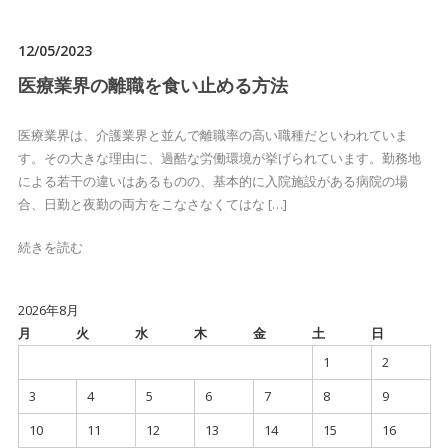
12/05/2023
医療業界の離職を食い止める方法
医療業界は、介護業界と並んで離職率の高い職種だといわれていま
す。その大きな理由に、過酷な労働環境が挙げられています。勤務地
による若干の違いはあるものの、基本的に入院施設がある病院の場
合、日勤と夜勤の両方をこなさなくてはな […]
続きを読む
2026年8月
月
火
水
木
金
土
日
1
2
3
4
5
6
7
8
9
10
11
12
13
14
15
16